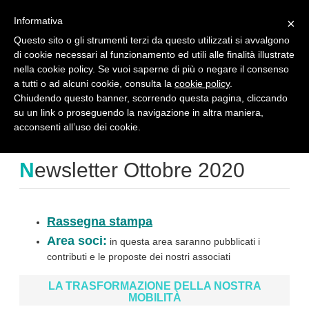
reserved area
en
Informativa
×
Questo sito o gli strumenti terzi da questo utilizzati si avvalgono
di cookie necessari al funzionamento ed utili alle finalità illustrate
T
nella cookie policy. Se vuoi saperne di più o negare il consenso
o
a tutti o ad alcuni cookie, consulta la
cookie policy
.
g
Rassegna
g
Chiudendo questo banner, scorrendo questa pagina, cliccando
l
su un link o proseguendo la navigazione in altra maniera,
e
home
rassegna
newsletter ottobre 2020
acconsenti all’uso dei cookie.
n
a
Newsletter Ottobre 2020
v
i
g
a
Rassegna stampa
t
i
Area soci:
in questa area saranno pubblicati i
o
contributi e le proposte dei nostri associati
n
LA TRASFORMAZIONE DELLA NOSTRA
MOBILITÀ