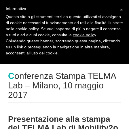
reserved area
en
Informativa
×
Questo sito o gli strumenti terzi da questo utilizzati si avvalgono
di cookie necessari al funzionamento ed utili alle finalità illustrate
T
nella cookie policy. Se vuoi saperne di più o negare il consenso
o
a tutti o ad alcuni cookie, consulta la
cookie policy
.
g
Eventi
g
Chiudendo questo banner, scorrendo questa pagina, cliccando
l
su un link o proseguendo la navigazione in altra maniera,
e
home
eventi
acconsenti all’uso dei cookie.
conferenza stampa telma lab – milano, 10 maggio 2017
n
a
v
Conferenza Stampa TELMA
i
g
Lab – Milano, 10 maggio
a
2017
t
i
o
n
Presentazione alla stampa
del TELMA Lab di Mobility2o