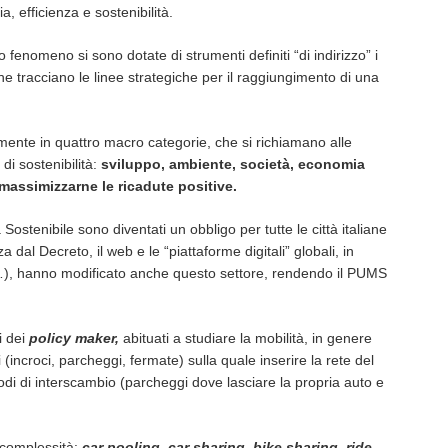
, efficienza e sostenibilità.
o fenomeno si sono dotate di strumenti definiti “di indirizzo” i
he tracciano le linee strategiche per il raggiungimento di una
almente in quattro macro categorie, che si richiamano alle
di sostenibilità:
sviluppo, ambiente, società, economia
massimizzarne le ricadute positive.
ostenibile sono diventati un obbligo per tutte le città italiane
 dal Decreto, il web e le “piattaforme digitali” globali, in
), hanno modificato anche questo settore, rendendo il PUMS
i dei
policy maker,
abituati a studiare la mobilità, in genere
(incroci, parcheggi, fermate) sulla quale inserire la rete del
 nodi di interscambio (parcheggi dove lasciare la propria auto e
 complessità:
car pooling
,
car sharing
,
bike sharing
,
ride-