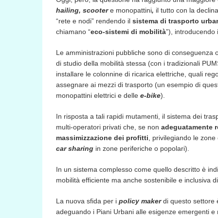
hailing, scooter
e monopattini
,
il tutto con la declin
“rete e nodi” rendendo il
sistema di trasporto urb
chiamano “
eco-sistemi di mobilità
”), introducendo i
Le amministrazioni pubbliche sono di conseguenza ob
di studio della mobilità stessa (con i tradizionali PUMS
installare le colonnine di ricarica elettriche, quali reg
assegnare ai mezzi di trasporto (un esempio di questi
monopattini elettrici e delle
e-bike
).
In risposta a tali rapidi mutamenti, il sistema dei tr
multi-operatori privati che, se non
adeguatamente r
massimizzazione dei profitti
, privilegiando le zone 
car sharing
in zone periferiche o popolari).
In un sistema complesso come quello descritto è indis
mobilità efficiente ma anche sostenibile e inclusiva di
La nuova sfida per i
policy maker
di questo settore 
adeguando i Piani Urbani alle esigenze emergenti e 