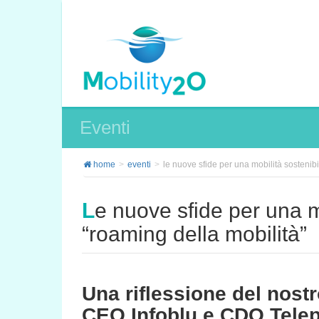
Eventi
home
eventi
le nuove sfide per una mobilità sostenibil
Le nuove sfide per una mobilità sostenibile: il
“roaming della mobilità”
Una riflessione del nost
CEO Infoblu e CDO Tele