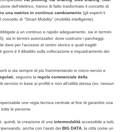
azione dell’elettrico, hanno di fatto trasformato il concetto di
ano una matrice in continuo cambiamento
(gli esperti li
l concetto di “Smart Mobility” (mobilità intelligente).
bligate a un continuo e rapido adeguamento, sia in termini
), sia in termini autorizzativi: dove costruire i parcheggi,
ole dare per l’accesso al centro storico e quali tragitti
 giorni è il dibattito sulla collocazione e inquadramento dei
asporti si sta sempre di più frammentando in micro-servizi e
egolati
, seguono la
regola commerciale della
di servizio in base ai profitti e non all’utilità stessa (es: nessun
pensabile une regia tecnica centrale al fine di garantire una
 tutte le persone.
è, quindi, la creazione di una
intermodalità
accessibile a tutti,
ripensando, anche con l’aiuto dei
BIG DATA
, la città come un