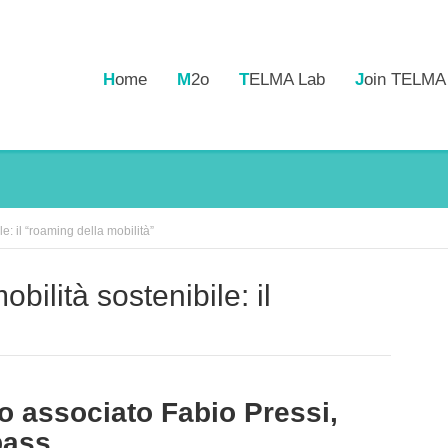
Home
M2o
TELMA Lab
Join TELMA
e: il “roaming della mobilità”
ro associato Fabio Pressi,
pass