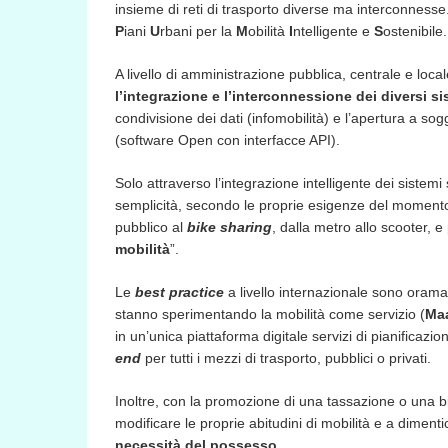
insieme di reti di trasporto diverse ma interconnesse
P
iani
U
rbani per la
M
obilità
I
ntelligente e
S
ostenibile.
A livello di amministrazione pubblica, centrale e lo
l’integrazione e l’interconnessione dei diversi si
condivisione dei dati (infomobilità) e l’apertura a so
(software Open con interfacce API).
Solo attraverso l’integrazione intelligente dei sistemi 
semplicità, secondo le proprie esigenze del momento
pubblico al
bike sharing
, dalla metro allo scooter, e
mobilità
”.
Le
best practice
a livello internazionale sono orama
stanno sperimentando la mobilità come servizio (
Ma
in un’unica piattaforma digitale servizi di pianificaz
end
per tutti i mezzi di trasporto, pubblici o privati.
Inoltre, con la promozione di una tassazione o una bigl
modificare le proprie abitudini di mobilità e a dimenti
necessità del possesso
.