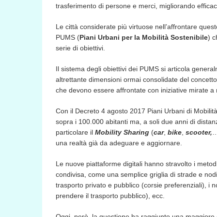
trasferimento di persone e merci, migliorando efficacia
Le città considerate più virtuose nell’affrontare quest
PUMS (
Piani Urbani per la Mobilità Sostenibile
) c
serie di obiettivi.
Il sistema degli obiettivi dei PUMS si articola gener
altrettante dimensioni ormai consolidate del concetto 
che devono essere affrontate con iniziative mirate a
Con il Decreto 4 agosto 2017 Piani Urbani di Mobilità S
sopra i 100.000 abitanti ma, a soli due anni di distanza
particolare il
Mobility Sharing
(
car
,
bike
,
scooter,
…
una realtà già da adeguare e aggiornare.
Le nuove piattaforme digitali hanno stravolto i metod
condivisa, come una semplice griglia di strade e nodi 
trasporto privato e pubblico (corsie preferenziali), i
prendere il trasporto pubblico), ecc.
Oggi, però, la questione ha raggiunto una maggiore