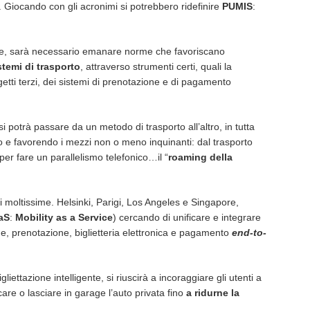
. Giocando con gli acronimi si potrebbero ridefinire
PUMIS
:
cale, sarà necessario emanare norme che favoriscano
stemi di trasporto
, attraverso strumenti certi, quali la
ggetti terzi, dei sistemi di prenotazione e di pagamento
si potrà passare da un metodo di trasporto all’altro, in tutta
 e favorendo i mezzi non o meno inquinanti: dal trasporto
 per fare un parallelismo telefonico…il “
roaming della
i moltissime. Helsinki, Parigi, Los Angeles e Singapore,
aS
:
Mobility as a Service
) cercando di unificare e integrare
ione, prenotazione, biglietteria elettronica e pagamento
end-to-
iettazione intelligente, si riuscirà a incoraggiare gli utenti a
care o lasciare in garage l’auto privata fino
a ridurne la