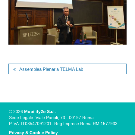
Assemblea Plenaria TELMA Lab
© 2026
Mobility2o S.r.l.
Sede Legale: Viale Parioli, 73 - 00197 Roma
P.IVA: IT03547091201- Reg Imprese Roma RM 1577933
Privacy & Cookie Policy