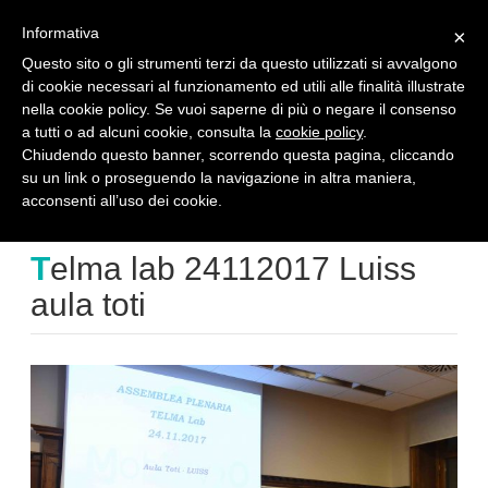
reserved area
en
Informativa
×
Questo sito o gli strumenti terzi da questo utilizzati si avvalgono
di cookie necessari al funzionamento ed utili alle finalità illustrate
T
nella cookie policy. Se vuoi saperne di più o negare il consenso
o
a tutti o ad alcuni cookie, consulta la
cookie policy
.
g
Telma lab 24112017 Luiss aula toti
g
Chiudendo questo banner, scorrendo questa pagina, cliccando
l
su un link o proseguendo la navigazione in altra maniera,
e
home
telma lab 24112017 luiss aula toti
acconsenti all’uso dei cookie.
n
a
Telma lab 24112017 Luiss
v
i
aula toti
g
a
t
i
o
n