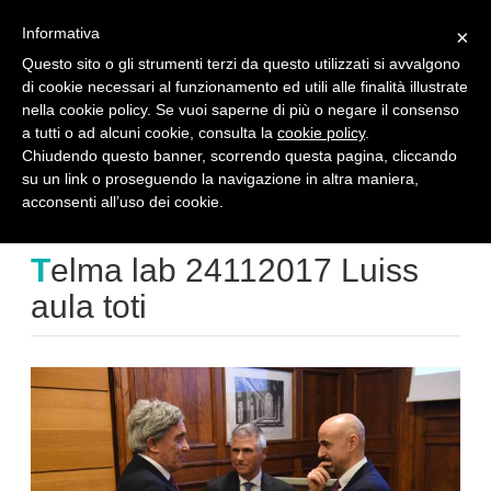
reserved area
en
Informativa
×
Questo sito o gli strumenti terzi da questo utilizzati si avvalgono
di cookie necessari al funzionamento ed utili alle finalità illustrate
T
nella cookie policy. Se vuoi saperne di più o negare il consenso
o
a tutti o ad alcuni cookie, consulta la
cookie policy
.
g
Telma lab 24112017 Luiss aula toti
g
Chiudendo questo banner, scorrendo questa pagina, cliccando
l
su un link o proseguendo la navigazione in altra maniera,
e
home
telma lab 24112017 luiss aula toti
acconsenti all’uso dei cookie.
n
a
Telma lab 24112017 Luiss
v
i
aula toti
g
a
t
i
o
n