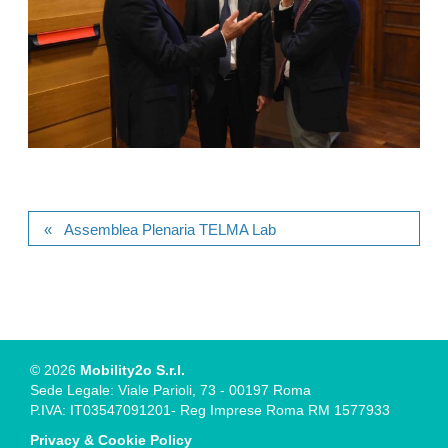
Assemblea Plenaria TELMA Lab
© 2026
Mobility2o S.r.l.
Sede Legale: Viale Parioli, 73 - 00197 Roma
P.IVA: IT03547091201- Reg Imprese Roma RM 1577933
Privacy & Cookie Policy